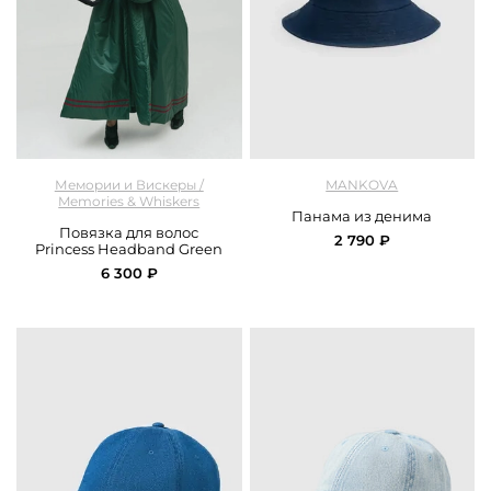
арт.
M&W_331_bandage_green
арт.
Mankova_SH055_blue
Мемории и Вискеры /
MANKOVA
Memories & Whiskers
Панама из денима
Повязка для волос
2 790 ₽
Princess Headband Green
6 300 ₽