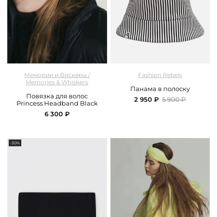
арт.
M&W_333_bandage_black
арт.
FRASSPM00MLT_multicolor
Мемории и Вискеры /
Fashion Rebels
Memories & Whiskers
Панама в полоску
Повязка для волос
2 950 ₽
5 900 ₽
Princess Headband Black
6 300 ₽
-30%