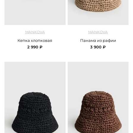
арт.
Mankova_SH059_00663_black
арт.
Mankova_SH060_sandy
MANKOVA
MANKOVA
Кепка хлопковая
Панама из рафии
2 990 ₽
3 900 ₽