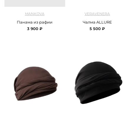
арт.
Mankova_SH060_milk
арт.
Veravenra_turban_milk
MANKOVA
VERAVENERA
Панама из рафии
Чалма ALLURE
3 900 ₽
5 500 ₽