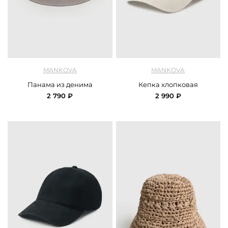
арт.
Mankova_SH055_beige
арт.
Mankova_SH059_00664_milk
MANKOVA
MANKOVA
Панама из денима
Кепка хлопковая
2 790 ₽
2 990 ₽