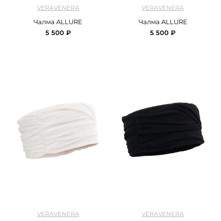
арт.
Veravenra_turban_brown
арт.
Veravenra_turban_black
VERAVENERA
VERAVENERA
Чалма ALLURE
Чалма ALLURE
5 500 ₽
5 500 ₽
арт.
Veravenra_hat_milk
арт.
Veravenra_hat_black
VERAVENERA
VERAVENERA