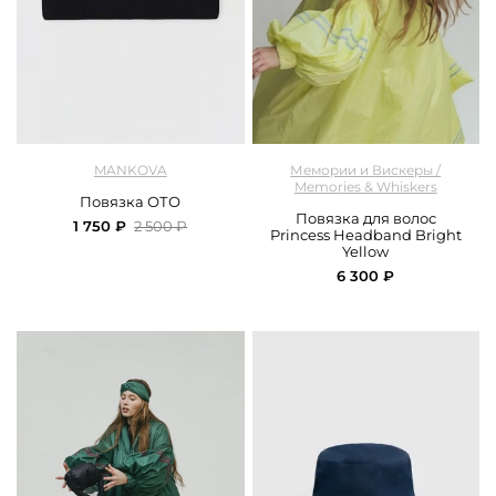
арт.
Mankova_SS26-007_black
арт.
M&W_332_bandage_yellow
MANKOVA
Мемории и Вискеры /
Memories & Whiskers
Повязка ОТО
Повязка для волос
1 750 ₽
2 500 ₽
Princess Headband Bright
Yellow
6 300 ₽