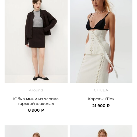
арт.
Around_272_38CA03_brown
арт.
Chuba_corsage_tie_white
Around
CHUBA
Юбка мини из хлопка
Корсаж «Tie»
горький шоколад
21 900 ₽
8 900 ₽