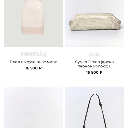
арт.
DYMO_3470_blue
арт.
ANKA_ 3-3-12_creamy.
DYMÓ STUDIO
ANKA
Платье кружевное мини
Сумка Эклер (кроко
парное молоко) L
16 900 ₽
15 800 ₽