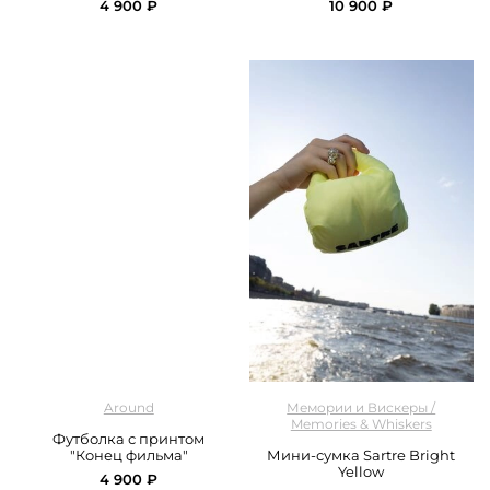
4 900 ₽
10 900 ₽
арт.
Around_219_591CE01_brown
арт.
M&W_450_mini_bag_yellow
Around
Мемории и Вискеры /
Memories & Whiskers
Футболка с принтом
"Конец фильма"
Мини-сумка Sartre Bright
Yellow
4 900 ₽