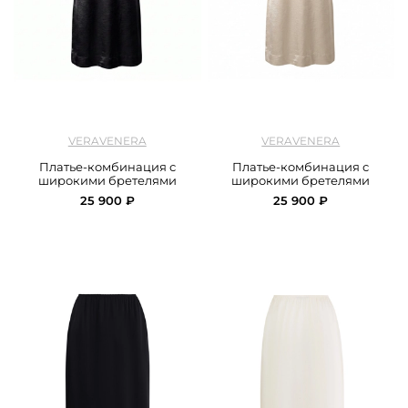
арт.
Veravenra_dress_combination_black
арт.
Veravenra_dress_combination_grey
VERAVENERA
VERAVENERA
Платье-комбинация с
Платье-комбинация с
широкими бретелями
широкими бретелями
25 900 ₽
25 900 ₽