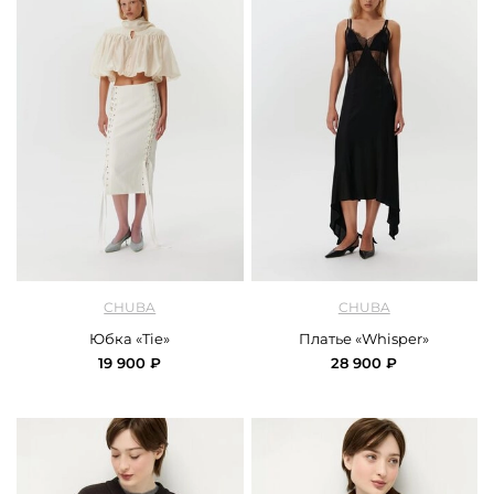
арт.
Chuba_skirt_tie_white
арт.
Chuba_dress_whisper_black
CHUBA
CHUBA
Юбка «Tie»
Платье «Whisper»
19 900 ₽
28 900 ₽