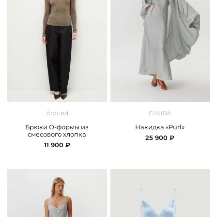
арт.
Around_2816_9CP01_black
арт.
Chuba_cape_ball_blue
Around
CHUBA
Брюки О-формы из
Накидка «Purl»
смесового хлопка
25 900 ₽
11 900 ₽