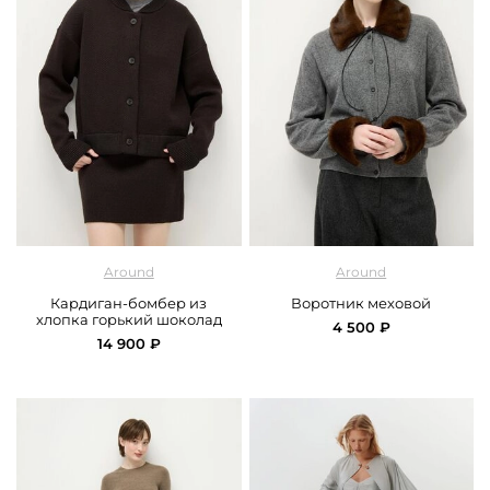
арт.
Around_259_28CA01_brown
арт.
Around_139_17P01_brown
Around
Around
Кардиган-бомбер из
Воротник меховой
хлопка горький шоколад
4 500 ₽
14 900 ₽