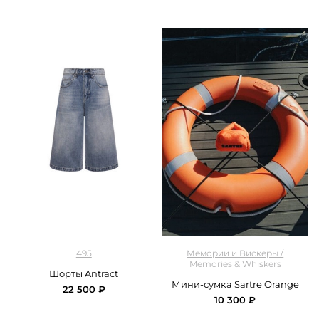
арт.
495Denim_49526/SHJM2LB_blue
арт.
M&W_443_mini_bag_orange
495
Мемории и Вискеры /
Memories & Whiskers
Шорты Antract
Мини-сумка Sartre Orange
22 500 ₽
10 300 ₽