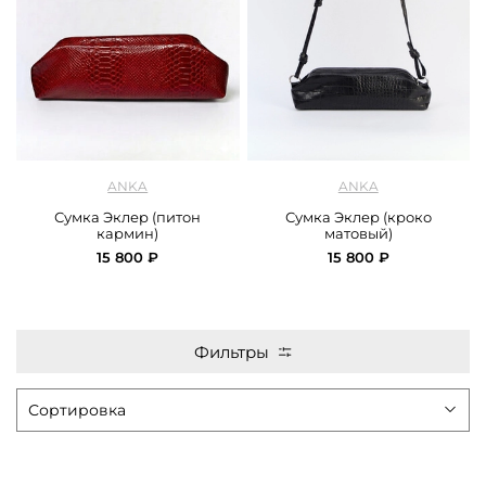
арт.
ANKA_3-2-06_red..
арт.
ANKA_3-2-08_black
ANKA
ANKA
Сумка Эклер (питон
Сумка Эклер (кроко
кармин)
матовый)
15 800 ₽
15 800 ₽
Фильтры