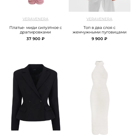
арт.
Veravenra_dress_midi_powdery
арт.
Veravenra_top_double_sand
VERAVENERA
VERAVENERA
Платье- миди силуэтное с
Топ в два слоя с
драпировками
жемчужными пуговицами
37 900 ₽
9 900 ₽