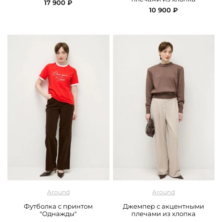
17 900 ₽
10 900 ₽
арт.
Around_219_592CE01_red
арт.
Around_219_145CA02_brown
Around
Around
Футболка с принтом
Джемпер с акцентными
"Однажды"
плечами из хлопка