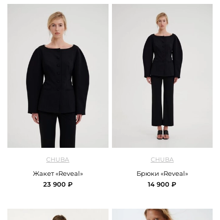
арт.
Chuba_jacket_revea_black
арт.
Chuba_trousers_reveal_black
CHUBA
CHUBA
Жакет «Reveal»
Брюки «Reveal»
23 900 ₽
14 900 ₽