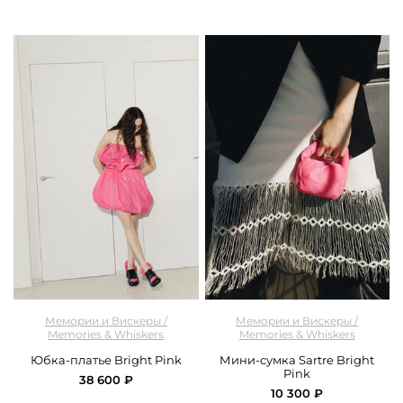
арт.
M&W_426_pink
арт.
M&W_440_mini_bag_pink
Мемории и Вискеры /
Мемории и Вискеры /
Memories & Whiskers
Memories & Whiskers
Юбка-платье Bright Pink
Мини-сумка Sartre Bright
Pink
38 600 ₽
10 300 ₽