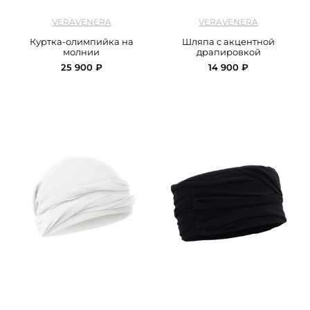
арт.
Veravenra_jacket_black
арт.
Veravenra_hat_milk
VERAVENERA
VERAVENERA
Куртка-олимпийка на
Шляпа с акцентной
молнии
драпировкой
25 900 ₽
14 900 ₽