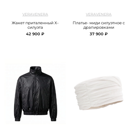
арт.
Veravenra_jacket_X_black
арт.
Veravenra_dress_midi_milk
VERAVENERA
VERAVENERA
Жакет приталенный X-
Платье- миди силуэтное с
силуэта
драпировками
42 900 ₽
37 900 ₽