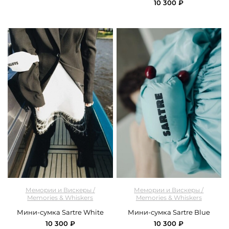
10 300 ₽
арт.
M&W_438_mini_bag_white
арт.
M&W_441_mini_bag_blue
Мемории и Вискеры /
Мемории и Вискеры /
Memories & Whiskers
Memories & Whiskers
Мини-сумка Sartre White
Мини-сумка Sartre Blue
10 300 ₽
10 300 ₽