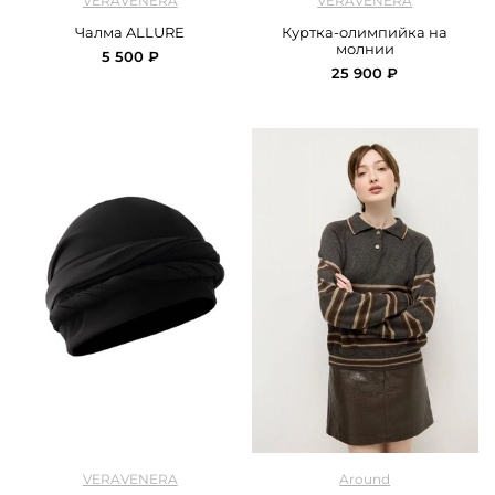
VERAVENERA
VERAVENERA
Чалма ALLURE
Куртка-олимпийка на
молнии
5 500 ₽
25 900 ₽
арт.
Veravenra_turban_black
арт.
Around_219_125CA04OS_graphite
VERAVENERA
Around