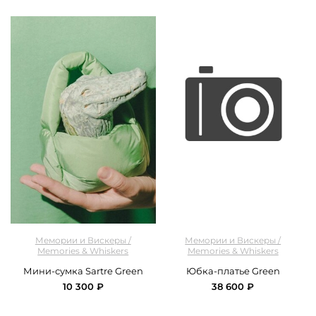
арт.
M&W_390_mini_bag_green
арт.
M&W_402_green
Мемории и Вискеры /
Мемории и Вискеры /
Memories & Whiskers
Memories & Whiskers
Мини-сумка Sartre Green
Юбка-платье Green
10 300 ₽
38 600 ₽