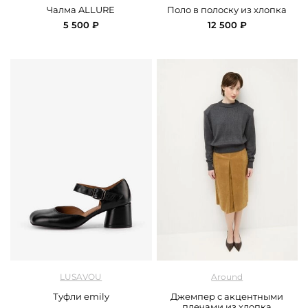
Чалма ALLURE
Поло в полоску из хлопка
5 500 ₽
12 500 ₽
арт.
Lusavou_L6354К/Ч
арт.
Around_219_145CA38_graphite
LUSAVOU
Around
Туфли emily
Джемпер с акцентными
плечами из хлопка