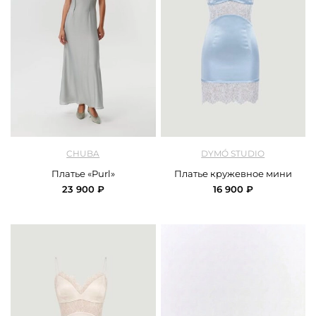
арт.
Chuba_dress_purl_blue
арт.
DYMO_3470_blue
CHUBA
DYMÓ STUDIO
Платье «Purl»
Платье кружевное мини
23 900 ₽
16 900 ₽