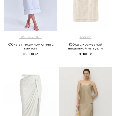
арт.
History One_126SKCC555_white
арт.
Around_2718_10TP01_milk
HISTORY ONE
Around
Юбка в пижамном стиле с
Юбка с кружевной
кантом
вышивкой из вуали
16 500 ₽
8 900 ₽