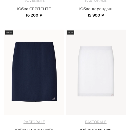
NOVEMBRE
PASTORALE
Юбка СЕРПЕНТЕ
Юбка-карандаш
16 200 ₽
15 900 ₽
-50%
-50%
арт.
Pastorale_SS26SK02_06_blue
арт.
Pastorale_SS26SK02_02_white
PASTORALE
PASTORALE