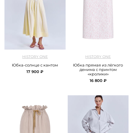
арт.
History One_126SKCC808_lemon
арт.
History One_126SKDC050_white
HISTORY ONE
HISTORY ONE
Юбка-солнце с кантом
Юбка прямая из лёгкого
денима с принтом
17 900 ₽
«кролики»
16 800 ₽