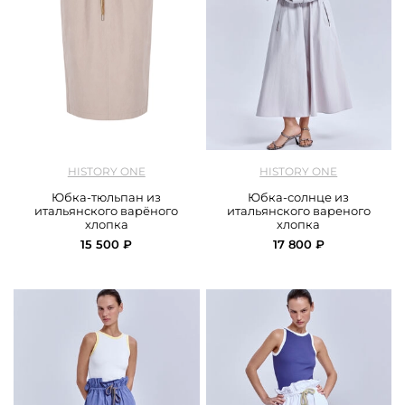
арт.
History One_126SKCC108_beige
арт.
History One_125SKCC102_grey
HISTORY ONE
HISTORY ONE
Юбка-тюльпан из
Юбка-солнце из
итальянского варёного
итальянского вареного
хлопка
хлопка
15 500 ₽
17 800 ₽