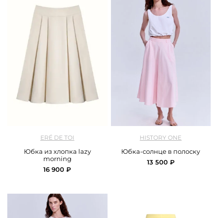
арт.
EreDeToi_200176_creamy
арт.
History One_ 126SKCL005_pink
ERÉ DE TOI
HISTORY ONE
Юбка из хлопка lazy
Юбка-солнце в полоску
morning
13 500 ₽
16 900 ₽