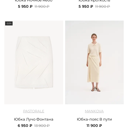
Юбка Ночное небо
Юбка Кроткость
5 950 ₽
11 900 ₽
5 950 ₽
11 900 ₽
-50%
арт.
Pastorale_SS26SK03_18_perl
арт.
Mankova_SS26-015_milk
PASTORALE
MANKOVA
Юбка Лучо Фонтана
Юбка-пояс В пути
6 950 ₽
13 900 ₽
11 900 ₽