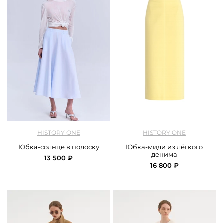
арт.
History One_ 126SKCL004_blue
арт.
History One_ 126SKDC087_yellow
HISTORY ONE
HISTORY ONE
Юбка-солнце в полоску
Юбка-миди из лёгкого
денима
13 500 ₽
16 800 ₽