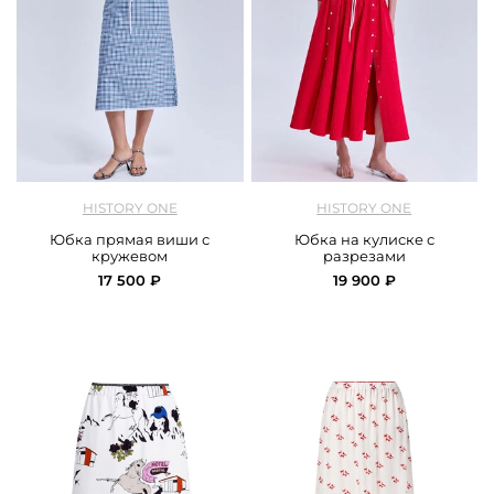
арт.
History One_126SKCC445_multicolor
арт.
History One_ 126SKCC007_red
HISTORY ONE
HISTORY ONE
Юбка прямая виши с
Юбка на кулиске с
кружевом
разрезами
17 500 ₽
19 900 ₽