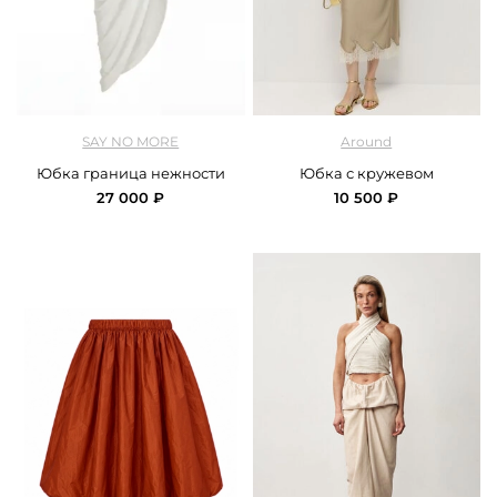
арт.
SNM2_00-00000174_white
арт.
Around_2725_241VPE01_olive
SAY NO MORE
Around
Юбка граница нежности
Юбка с кружевом
27 000 ₽
10 500 ₽