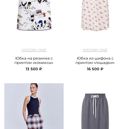
арт.
History One_ 126SKVV105_white
арт.
History One_ 126SKVV050_milk
HISTORY ONE
HISTORY ONE
Юбка на резинке с
Юбка из шифона с
принтом «комиксы»
принтом «лошадки»
13 500 ₽
16 500 ₽