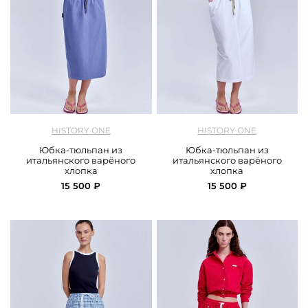
арт.
History One_ 126SKCC104_blue
арт.
History One_126SKCC105_white
HISTORY ONE
HISTORY ONE
Юбка-тюльпан из
Юбка-тюльпан из
итальянского варёного
итальянского варёного
хлопка
хлопка
15 500 ₽
15 500 ₽