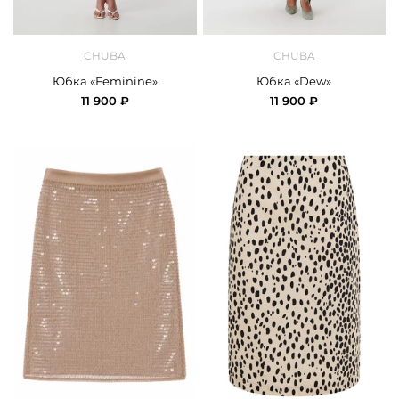
арт.
Chuba_skirt_feminine_milk
арт.
Chuba_skirt_dew_oliv
CHUBA
CHUBA
Юбка «Feminine»
Юбка «Dew»
11 900 ₽
11 900 ₽