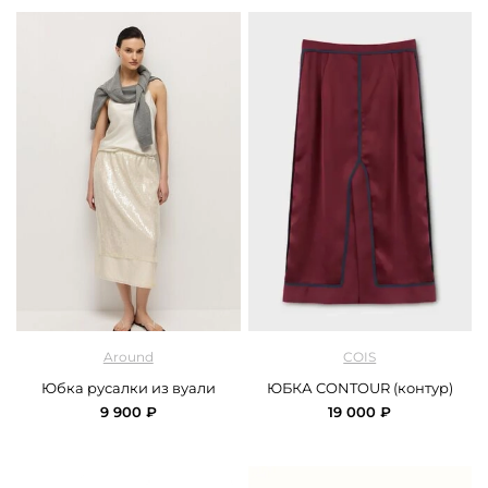
арт.
Around_2718_11TN01_beige
арт.
Cois_skirt_contour_bordo
Around
COIS
Юбка русалки из вуали
ЮБКА CONTOUR (контур)
9 900 ₽
19 000 ₽