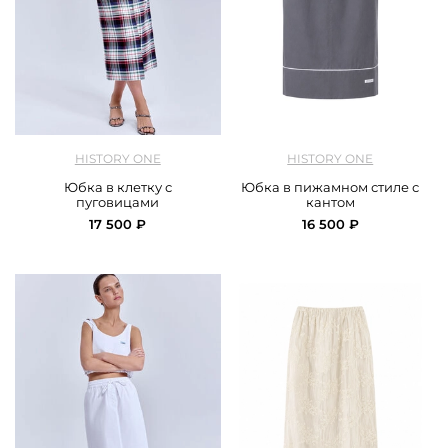
арт.
History One_126SKCC475_multicolor
арт.
History One_126SKCC222_grey
HISTORY ONE
HISTORY ONE
Юбка в клетку с
Юбка в пижамном стиле с
пуговицами
кантом
17 500 ₽
16 500 ₽