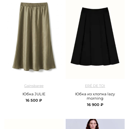
арт.
Gainsbaree_JULIE_khaki
арт.
EreDeToi_200177_black
Gainsbaree
ERÉ DE TOI
Юбка JULIE
Юбка из хлопка lazy
morning
16 500 ₽
16 900 ₽