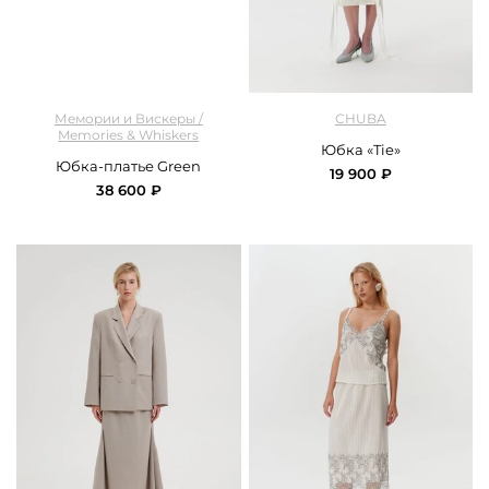
арт.
M&W_402_green
арт.
Chuba_skirt_tie_white
Мемории и Вискеры /
CHUBA
Memories & Whiskers
Юбка «Tie»
Юбка-платье Green
19 900 ₽
38 600 ₽