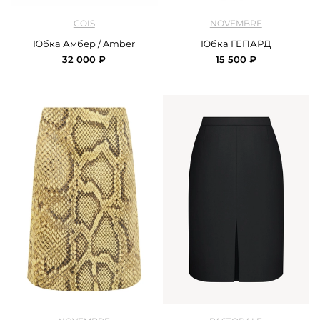
арт.
Cois_2261280_brown
арт.
Novembre_20.11.01.25-жел_yellow
COIS
NOVEMBRE
Юбка Амбер / Amber
Юбка ГЕПАРД
32 000 ₽
15 500 ₽
арт.
Novembre_20.01.01.24-жел_yellow
арт.
Pastorale_SKBK240030_black