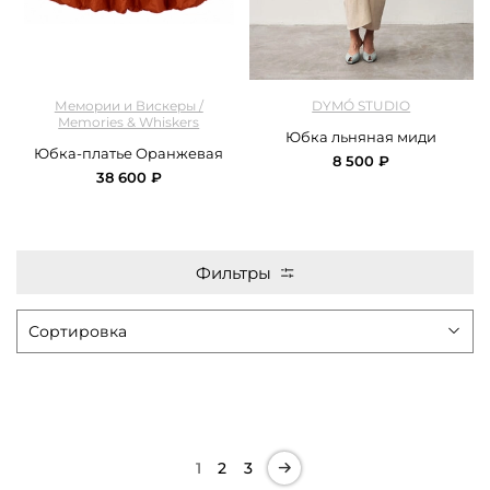
арт.
M&W_403_orange
арт.
DYMO_4165_beige
Мемории и Вискеры /
DYMÓ STUDIO
Memories & Whiskers
Юбка льняная миди
Юбка-платье Оранжевая
8 500 ₽
38 600 ₽
Фильтры
1
2
3