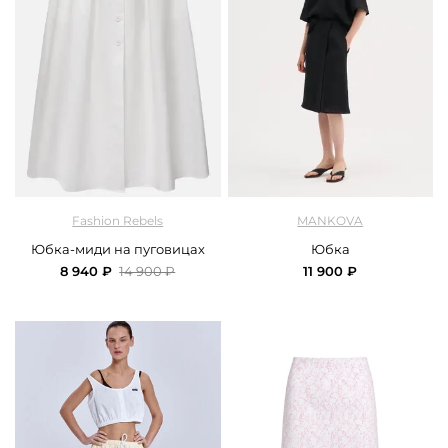
арт.
FRASSSK12WT_white
арт.
Mankova_MT002-26_black
Fashion Rebels
MANKOVA
Юбка-миди на пуговицах
Юбка
8 940 ₽
14 900 ₽
11 900 ₽