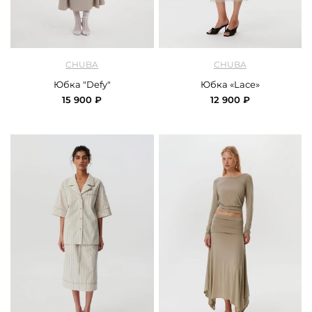
арт.
Chuba_skirt_defy_tuap
арт.
Chuba_skirt_lace_milk
CHUBA
CHUBA
Юбка "Defy"
Юбка «Lace»
15 900 ₽
12 900 ₽