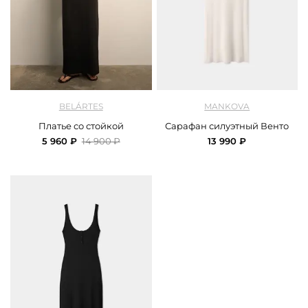
арт.
Belartes_Dr.04.0426BLC-1_black
арт.
Mankova_SS25_016_creamy
BELÁRTES
MANKOVA
Платье со стойкой
Сарафан силуэтный Венто
5 960 ₽
14 900 ₽
13 990 ₽