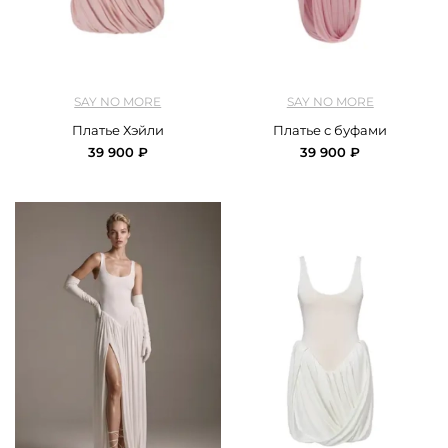
арт.
SNM2_dress_heili_pink
арт.
SNM2_dress_buff_pink
SAY NO MORE
SAY NO MORE
Платье Хэйли
Платье с буфами
39 900 ₽
39 900 ₽