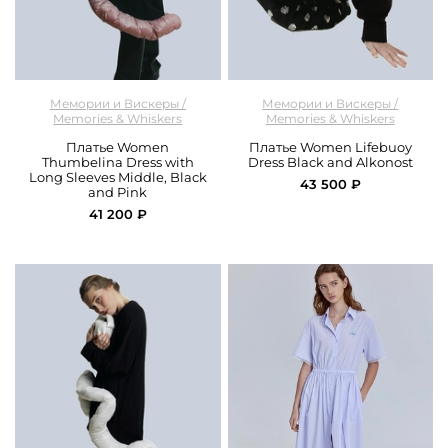
арт.
M&W_300_dress_black
арт.
M&W_298_dress_black
Мемории и Вискеры /
Мемории и Вискеры /
Memories & Whiskers
Memories & Whiskers
Платье Women
Платье Women Lifebuoy
Thumbelina Dress with
Dress Black and Alkonost
Long Sleeves Middle, Black
43 500 ₽
and Pink
41 200 ₽