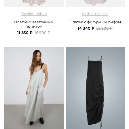
арт.
FRASSDR07MLT
арт.
FRASSDR06ML
Fashion Rebels
Fashion Rebels
Платье с цветочным
Платье с фигурным лифом
принтом
14 340 ₽
23 900 ₽
11 830 ₽
16 900 ₽