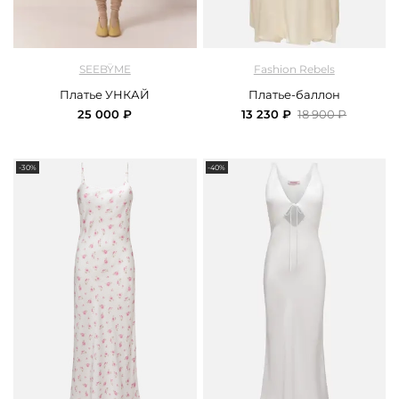
арт.
Seebyme_00114_milk
арт.
FRASSDR05ML
SEEBŸME
Fashion Rebels
Платье УНКАЙ
Платье-баллон
25 000 ₽
13 230 ₽
18 900 ₽
-30%
-40%