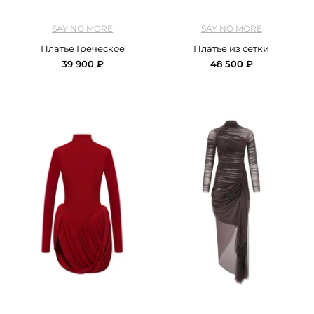
арт.
SNM2_greek_dress_white_white
арт.
SNM2_dress_net_blak
SAY NO MORE
SAY NO MORE
Платье Греческое
Платье из сетки
39 900 ₽
48 500 ₽
арт.
SNM2_dress_mini_puffs_red
арт.
SNM2_dress_Мэйсон_brown