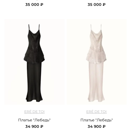
35 000 ₽
35 000 ₽
арт.
EreDeTo_200138_black
арт.
EreDeTo_200139_milk
ERÉ DE TOI
ERÉ DE TOI
Платье "Лебедь"
Платье "Лебедь"
34 900 ₽
34 900 ₽