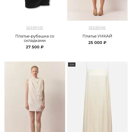
арт.
Seebyme_00115_black
арт.
Seebyme_00113_black
SEEBŸME
SEEBŸME
Платье-рубашка со
Платье УНКАЙ
складками
25 000 ₽
27 500 ₽
-30%