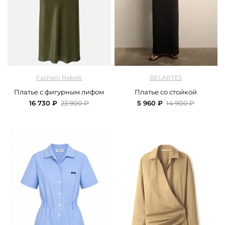
арт.
FRASSDR06GN_green
арт.
Belartes_Dr.04.0426BLC-1_black
Fashion Rebels
BELÁRTES
Платье с фигурным лифом
Платье со стойкой
16 730 ₽
23 900 ₽
5 960 ₽
14 900 ₽