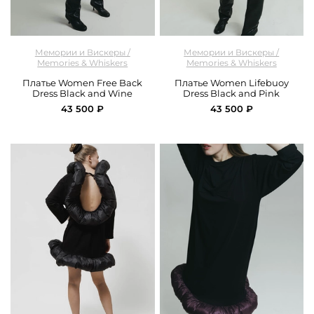
арт.
M&W_312_dress_black_and_wine
арт.
M&W_294_dress_black
Мемории и Вискеры /
Мемории и Вискеры /
Memories & Whiskers
Memories & Whiskers
Платье Women Free Back
Платье Women Lifebuoy
Dress Black and Wine
Dress Black and Pink
43 500 ₽
43 500 ₽