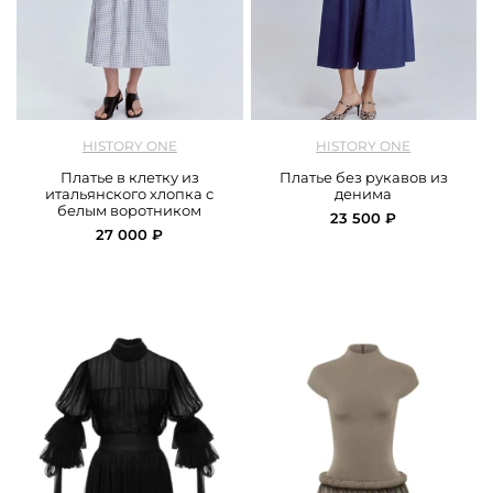
арт.
History One_126DRCC584_white
арт.
HistoryOne_126DRDC004_blue
HISTORY ONE
HISTORY ONE
Платье в клетку из
Платье без рукавов из
итальянского хлопка с
денима
белым воротником
23 500 ₽
27 000 ₽