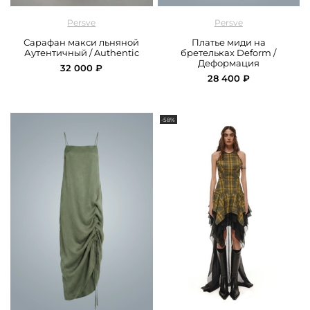
арт.
Persve_P-00192_pearl
арт.
Persve_P-00189_black
Persve
Persve
Сарафан макси льняной
Платье миди на
Аутентичный / Authentic
бретельках Deform /
Деформация
32 000 ₽
28 400 ₽
-58%