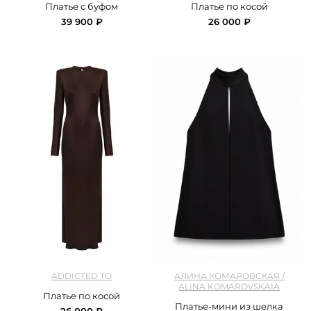
Платье с буфом
Платье по косой
39 900 ₽
26 000 ₽
арт.
addto_DR035725C_brown
арт.
AK_L0432574_black
ADDICTED TO
АЛИНА КОМАРОВСКАЯ /
ALINA KOMAROVSKAIA
Платье по косой
Платье-мини из шелка