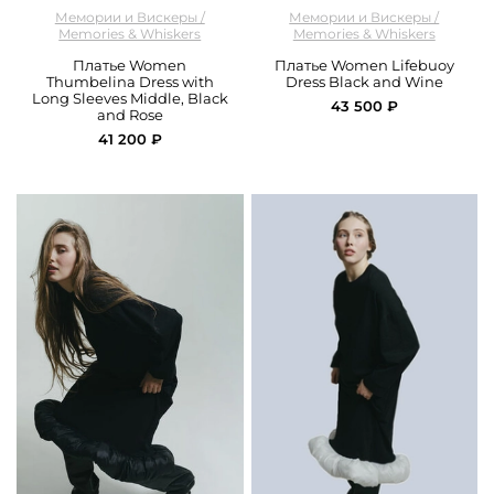
арт.
M&W_305_dress_black_and_ rose
арт.
M&W_297_dress_black_and_ wine
Мемории и Вискеры /
Мемории и Вискеры /
Memories & Whiskers
Memories & Whiskers
Платье Women
Платье Women Lifebuoy
Thumbelina Dress with
Dress Black and Wine
Long Sleeves Middle, Black
43 500 ₽
and Rose
41 200 ₽