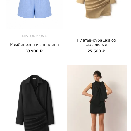
арт.
HistoryOne_126JSCC004_blue
арт.
Seebyme_00115_beige
HISTORY ONE
Платье-рубашка со
Комбинезон из поплина
складками
18 900 ₽
27 500 ₽