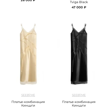
26 000 ₽
Tviga Black
47 000 ₽
арт.
Seebyme_00093_champagne
арт.
Seebyme_00092_black
SEEBŸME
SEEBŸME
Платье-комбинация
Платье-комбинация
Кинцуги
Кинцуги