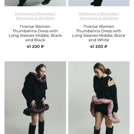
арт.
M&W_301_dress_black_and_ black
арт.
M&W_302_dress_black_and_ white
Мемории и Вискеры /
Мемории и Вискеры /
Memories & Whiskers
Memories & Whiskers
Платье Women
Платье Women
Thumbelina Dress with
Thumbelina Dress with
Long Sleeves Middle, Black
Long Sleeves Middle, Black
and Black
and White
41 200 ₽
41 200 ₽