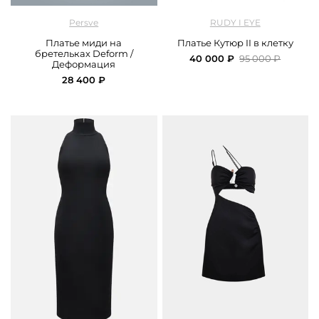
арт.
Persve_P-00188_olive
арт.
Rudy I Eye_DRCO_29_print
Persve
RUDY I EYE
Платье миди на
Платье Кутюр II в клетку
бретельках Deform /
40 000 ₽
95 000 ₽
Деформация
28 400 ₽