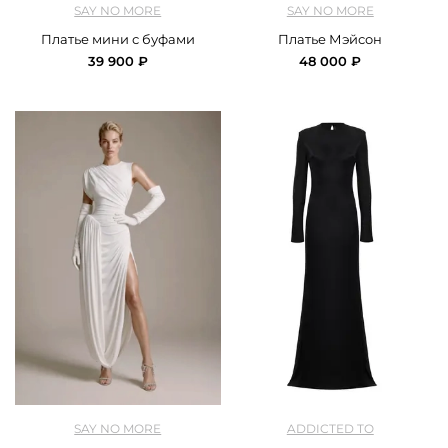
SAY NO MORE
SAY NO MORE
Платье мини с буфами
Платье Мэйсон
39 900 ₽
48 000 ₽
арт.
SNM2_dress_with_puff_white
арт.
addto_DR035725BL_black
SAY NO MORE
ADDICTED TO