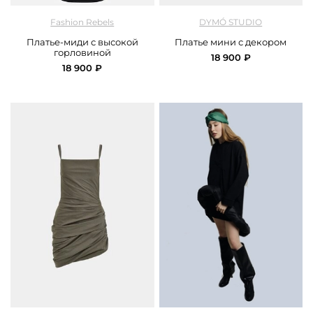
арт.
FRASSDR11BL_black
арт.
DYMO_2530_black
Fashion Rebels
DYMÓ STUDIO
Платье-миди с высокой
Платье мини с декором
горловиной
18 900 ₽
18 900 ₽