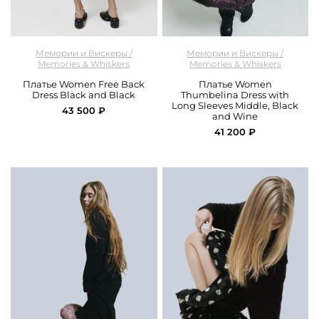
арт.
M&W_313_dress_black
арт.
M&W_303_dress_black
Мемории и Вискеры /
Мемории и Вискеры /
Memories & Whiskers
Memories & Whiskers
Платье Women Free Back
Платье Women
Dress Black and Black
Thumbelina Dress with
Long Sleeves Middle, Black
43 500 ₽
and Wine
41 200 ₽