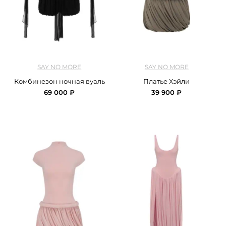
арт.
SNM2_overalls_black
арт.
SNM2_dress_heili_grey
SAY NO MORE
SAY NO MORE
Комбинезон ночная вуаль
Платье Хэйли
69 000 ₽
39 900 ₽