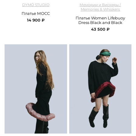
арт.
DYMO_2520_khaki
арт.
M&W_295_dress_black_and_ black
DYMÓ STUDIO
Мемории и Вискеры /
Memories & Whiskers
Платье МОСС
Платье Women Lifebuoy
14 900 ₽
Dress Black and Black
43 500 ₽