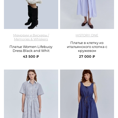
арт.
M&W_296_dress_black
арт.
History One_126DRCC450_multicolor
Мемории и Вискеры /
HISTORY ONE
Memories & Whiskers
Платье в клетку из
Платье Women Lifebuoy
итальянского хлопка с
Dress Black and Whit
кружевом
43 500 ₽
27 000 ₽