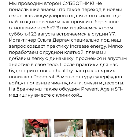
Мы проводим второй СУББОТНИК! Не
понаслышке знаем, что такое переход в новый
сезон: как аккумулировать для этого силы, где
найти вдохновение и как проявить бережное
отношение к себе? Этим и займемся утром
субботы! 23 августа встречаемся в студии Y7.
Йога-тичер Ольга Дергач специально под наш
запрос создаст практику Increase energy. Мягко
поработаем с грудной клеткой, плечами,
добавим легкую динамику, проснемся и впустим
энергию в свое тело. После практики для нас
будет приготовлен healthy-завтрак от ярких
новичков Popmeal. В меню от гуру суперфудов
войдут полезные чиа-пудинги, смузи и десерты.
На бранче мы также обсудим Prevent Age и 5П-
медицину вместе с клиникой...