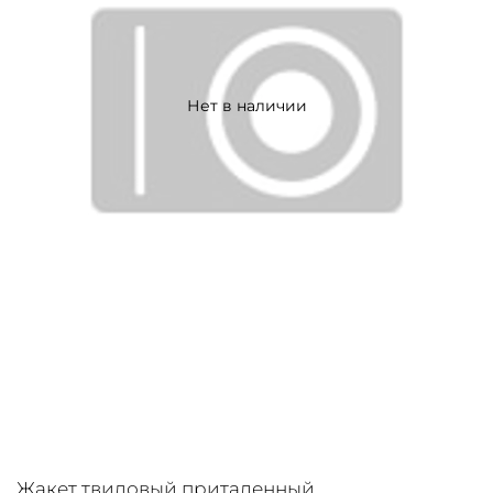
Нет в наличии
Жакет твидовый приталенный