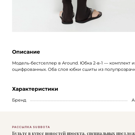
Описание
Модель-бестселлер в Around. Юбка 2-в-1 — комплект 
оцифрованных. Оба слоя юбки сшиты из полупрозрачн
Характеристики
Бренд
A
РАССЫЛКА SUBBOTA
Будьте в курсе новостей проекта, специальных предло