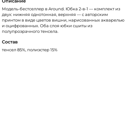
Описание
Модель-бестселлер в Around. Юбка 2-в-1 — комплект из
двух: нижняя однотонная, верхняя — с авторским
принтом в виде цветов вишни, нарисованных акварелью
и оцифрованных. Оба слоя юбки сшиты из
полупрозрачного тенсела.
Состав
тенсел 85%, полиэстер 15%