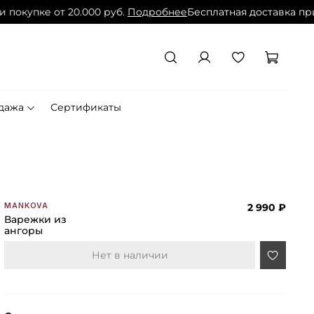
покупке от 20.000 руб.
Подробнее
Бесплатная доставка при 
дажа
Сертификаты
2 990 ₽
MANKOVA
Варежки из
ангоры
Нет в наличии