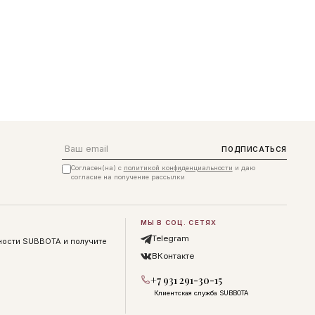
Email
ПОДПИСАТЬСЯ
Согласен(на) с
политикой конфиденциальности
и даю
согласие на получение рассылки
МЫ В СОЦ. СЕТЯХ
Telegram
ности SUBBOTA и получите
ВКонтакте
+7 931 291-30-15
Клиентская служба SUBBOTA