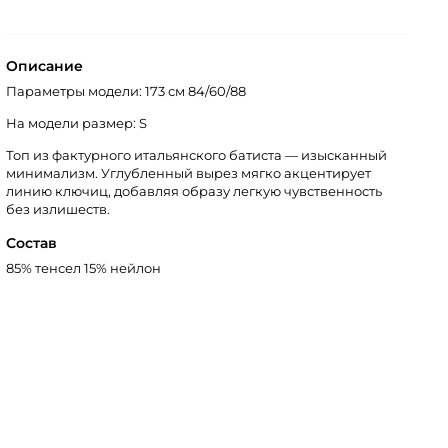
Описание
Параметры модели: 173 см 84/60/88
На модели размер: S
Топ из фактурного итальянского батиста — изысканный
минимализм. Углубленный вырез мягко акцентирует
линию ключиц, добавляя образу легкую чувственность
без излишеств.
Состав
85% тенсел 15% нейлон