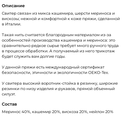
Описание
Свитер связан из микса кашемира, шерсти мериноса и
вискозы; нежной и комфортной к коже пряжи, сделанной
в Италии.
Такая нить считается благородным материалом из-за
особенностей производства кашемира и мериноса: это
сравнительно редкое сырье требует много ручного труда
в процессе обработки. А получаемый из него трикотаж
будет служить вам долгие годы.
У данной пряжи есть международный сертификат
безопасности, этичности и экологичности OEKO-Tex.
У свитера высокий воротник-стойка в резинку, широкие
резинки по низу изделия и рукавов, прямой объемный
силуэт.
Состав
Меринос 40%, кашемир 20%, вискоза 20%, нейлон 20%