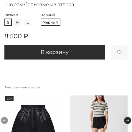
Шорты бельевые из атласа
Размер
Черный
S
M
L
Черный
8 500 ₽
В корзину
Аналогичные товары
-30%