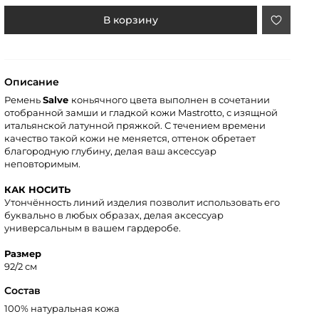
В корзину
Описание
Ремень
Salve
коньячного цвета выполнен в сочетании
отобранной замши и гладкой кожи Mastrotto, с изящной
итальянской латунной пряжкой. С течением времени
качество такой кожи не меняется, оттенок обретает
благородную глубину, делая ваш аксессуар
неповторимым.
КАК НОСИТЬ
Утончённость линий изделия позволит использовать его
буквально в любых образах, делая аксессуар
универсальным в вашем гардеробе.
Размер
92/2 см
Состав
100% натуральная кожа