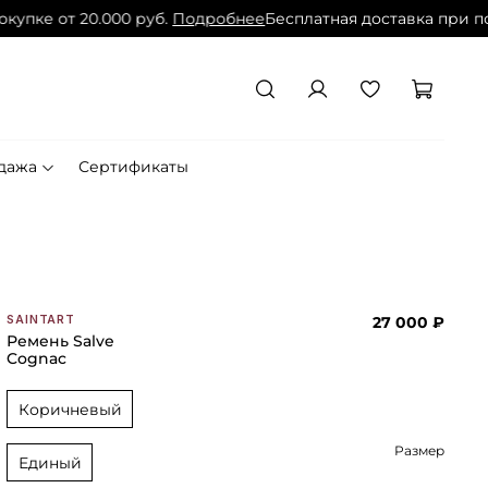
пке от 20.000 руб.
Подробнее
Бесплатная доставка при поку
дажа
Сертификаты
27 000 ₽
SAINTART
Ремень Salve
Cognac
Коричневый
Размер
Единый