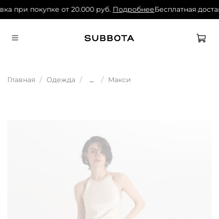
вка при покупке от 20.000 руб.
Подробнее
Бесплатная достав
Главная
Одежда
...
Макси