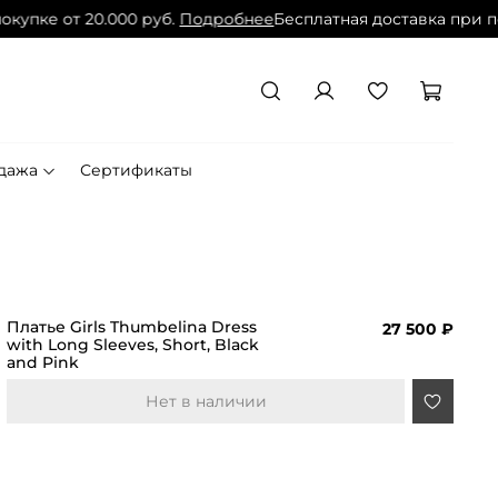
купке от 20.000 руб.
Подробнее
Бесплатная доставка при по
дажа
Сертификаты
Платье Girls Thumbelina Dress
27 500 ₽
with Long Sleeves, Short, Black
and Pink
Нет в наличии