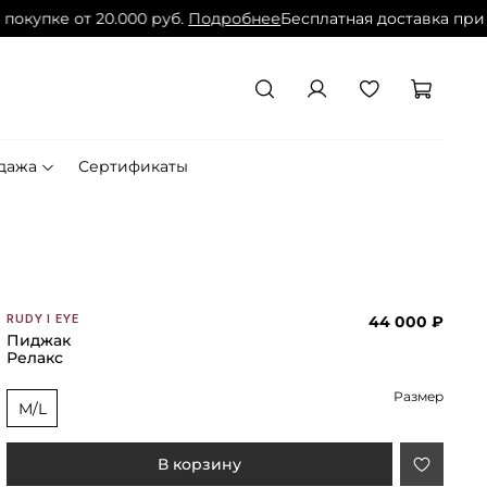
покупке от 20.000 руб.
Подробнее
Бесплатная доставка при п
дажа
Сертификаты
44 000 ₽
RUDY I EYE
Пиджак
Релакс
Размер
M/L
В корзину