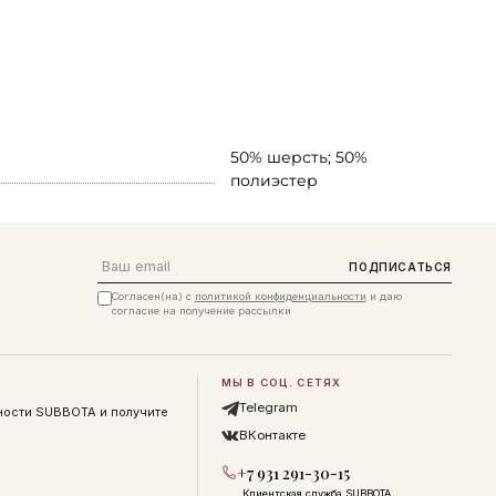
50% шерсть; 50%
полиэстер
Email
ПОДПИСАТЬСЯ
Согласен(на) с
политикой конфиденциальности
и даю
согласие на получение рассылки
МЫ В СОЦ. СЕТЯХ
Telegram
ности SUBBOTA и получите
ВКонтакте
+7 931 291-30-15
Клиентская служба SUBBOTA