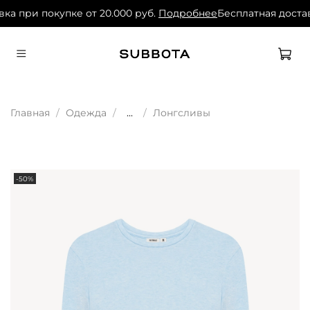
ка при покупке от 20.000 руб.
Подробнее
Бесплатная достав
Главная
Одежда
...
Лонгсливы
-50%