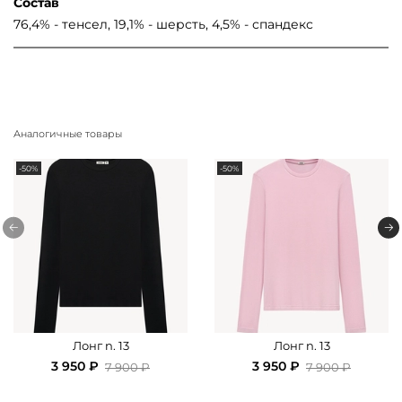
Состав
76,4% - тенсел, 19,1% - шерсть, 4,5% - спандекс
Аналогичные товары
-50%
-50%
Лонг n. 13
Лонг n. 13
3 950 ₽
3 950 ₽
7 900 ₽
7 900 ₽