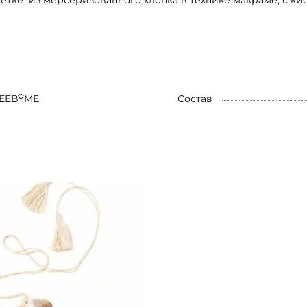
етке из мерсеризованного хлопка в технике макраме, с кис
EEBŸME
Состав