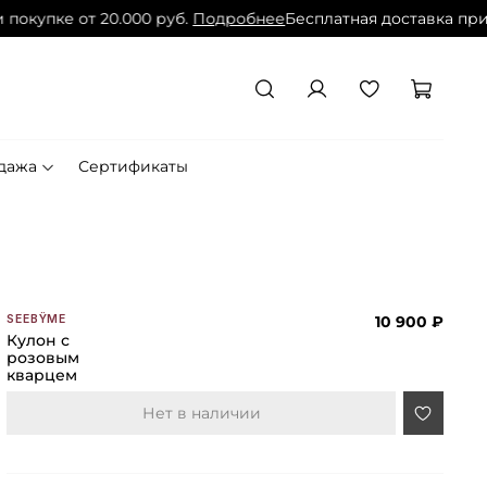
окупке от 20.000 руб.
Подробнее
Бесплатная доставка при по
дажа
Сертификаты
10 900 ₽
SEEBŸME
Кулон с
розовым
кварцем
Нет в наличии