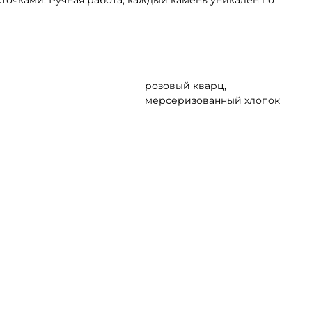
точками. Ручная работа, каждый камень уникален по
розовый кварц,
мерсеризованный хлопок