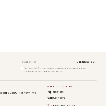
Email
ПОДПИСАТЬСЯ
Согласен(на) с
политикой конфиденциальности
и даю
согласие на получение рассылки
МЫ В СОЦ. СЕТЯХ
Telegram
ности SUBBOTA и получите
ВКонтакте
+7 931 291-30-15