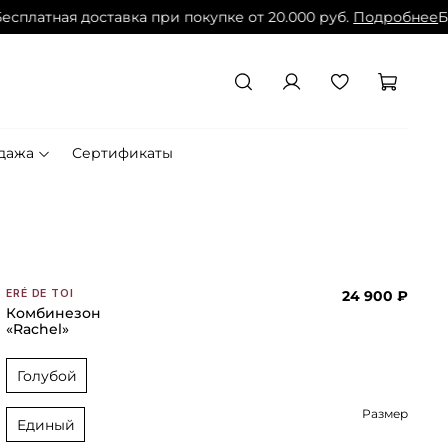
латная доставка при покупке от 20.000 руб.
Подробнее
Бесп
дажа
Сертификаты
24 900 ₽
ERÉ DE TOI
Комбинезон
«Rachel»
Голубой
Размер
Единый