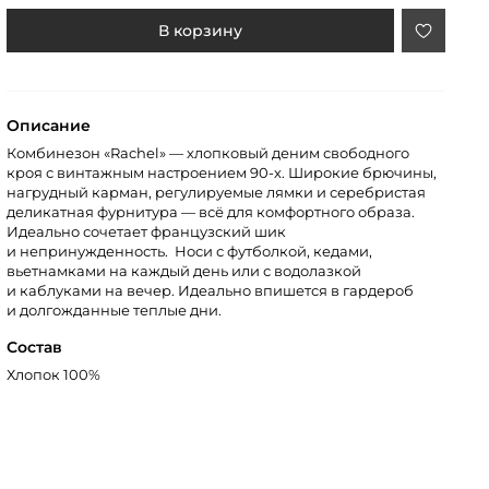
В корзину
Описание
Комбинезон «Rachel» — хлопковый деним свободного
кроя с винтажным настроением 90-х. Широкие брючины,
нагрудный карман, регулируемые лямки и серебристая
деликатная фурнитура — всё для комфортного образа.
Идеально сочетает французский шик
и непринужденность. Носи с футболкой, кедами,
вьетнамками на каждый день или с водолазкой
и каблуками на вечер. Идеально впишется в гардероб
и долгожданные теплые дни.
Состав
Хлопок 100%