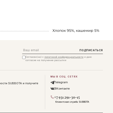
Хлопок 95%, кашемир 5%
Email
ПОДПИСАТЬСЯ
Согласен(на) с
политикой конфиденциальности
и даю
согласие на получение рассылки
МЫ В СОЦ. СЕТЯХ
Telegram
ности SUBBOTA и получите
ВКонтакте
+7 931 291-30-15
Клиентская служба SUBBOTA