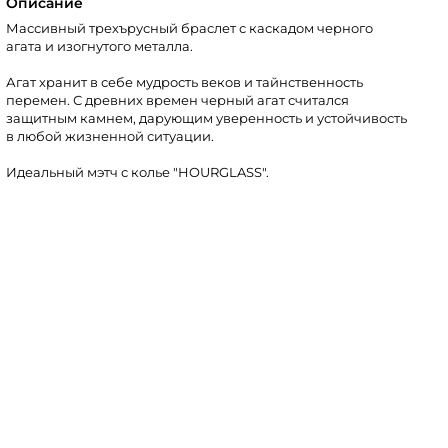
Описание
Массивный трехърусный браслет с каскадом черного
агата и изогнутого металла.
Агат хранит в себе мудрость веков и тайнственность
перемен. С древних времен черный агат считался
защитным камнем, дарующим уверенность и устойчивость
в любой жизненной ситуации.
Идеальный мэтч с колье "HOURGLASS".