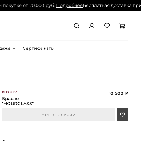
покупке от 20.000 руб.
Подробнее
Бесплатная доставка при 
дажа
Сертификаты
10 500 ₽
RUSHEV
Браслет
"HOURGLASS"
Нет в наличии