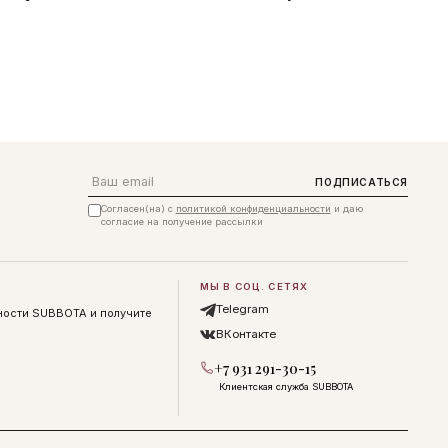
Email
ПОДПИСАТЬСЯ
Согласен(на) с
политикой конфиденциальности
и даю
согласие на получение рассылки
МЫ В СОЦ. СЕТЯХ
Telegram
ности SUBBOTA и получите
ВКонтакте
+7 931 291-30-15
Клиентская служба SUBBOTA