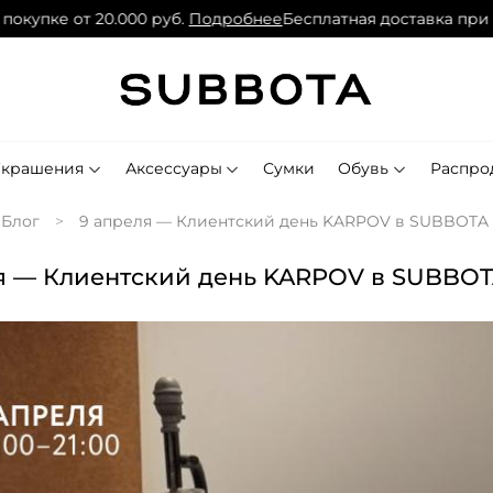
купке от 20.000 руб.
Подробнее
Бесплатная доставка при пок
Украшения
Аксессуары
Сумки
Обувь
Распро
Блог
9 апреля — Клиентский день KARPOV в SUBBOTA
я — Клиентский день KARPOV в SUBBO