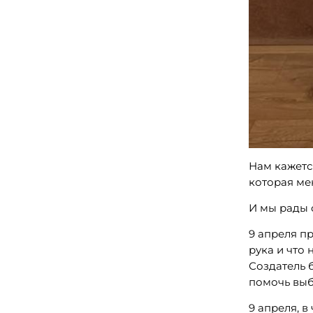
Нам кажется
которая ме
И мы рады 
9 апреля пр
рука и что 
Создатель 
помочь выб
9 апреля, 